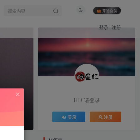
开通会员
登录
注册
标签云
黑魔仙
黑饱宝
黑闰润
(1)
(3)
(5)
黑色闪光
黎允熙baby
黎允熙
(14)
(68)
(1)
麻辣奶兔
麻辣兔头girl
(82)
(16)
麻辣兔头
麻心汤圆
麻利亚辣
(28)
(2)
(94)
麦香鱼
鹿瑶
鹿八岁baby
(8)
(2)
(1)
鹿八岁
鹅鹅
鳗鱼霏儿
(73)
(18)
(1)
Hi！请登录
鱼香肉丝
鱼神
鱼子酱Fish
(5)
(6)
(7)
鱼妹
马铃薯
香菜拌面
(3)
(1)
(4)
登录
注册
香草喵露露
香屁酱
饭鹿鹿鹿痴
(1)
(14)
(1)
饭鹿鹿痴
飞飞以飞飞
飘飘
(27)
(7)
(1)
VIP会员限时特惠中...
颉颉与猫
(1)
标签云