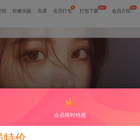
new
hot
空间
轻糖乐园
岛遇
会员打包
打包下载
会员介绍
会员限时特惠
视频和美照，吸引了大量粉丝关注，内容丰富多样，充满生活气息。
员特价