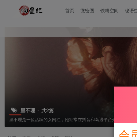
首页
微密圈
铁粉空间
秘语
里不理
共2篇
里不理是一位活跃的女网红，她经常在抖音和岛遇平台分享精彩的
会