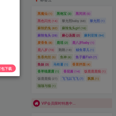
VIP会员限时特惠中...
VIP会员限时特惠中...
黑魔仙
黑饱宝
黑闰润
(1)
(3)
(5)
黑色闪光
黎允熙baby
黎允熙
(14)
(68)
(1)
麻辣奶兔
麻辣兔头girl
(82)
(16)
微密圈圈主合集打包下载 持续更新中
1
麻辣兔头
麻心汤圆
麻利亚辣
(28)
(2)
(94)
抖音 相扑猫 微密圈 嘉宾贴 NO.034期 【15P】最新至：2024.8.20
2
麦香鱼
鹿瑶
鹿八岁baby
(8)
(2)
(1)
葱油饼er 微密圈合集[持续更新]
3
鹿八岁
鹅鹅
鳗鱼霏儿
(73)
(18)
(1)
鱼香肉丝
鱼神
鱼子酱Fish
(5)
(6)
(7)
抖音 八酱 微密圈 NO.030期 【19P9V】最新至：2024.5.13
4
鱼妹
马铃薯
香菜拌面
(3)
(1)
(4)
打包下载
保守的二舅妈 微密圈合集[持续更新2024.03.24]
5
香草喵露露
香屁酱
饭鹿鹿鹿痴
(1)
(14)
(1)
小厨娘美食记 微密圈合集[持续更新2024.3.31]
饭鹿鹿痴
飞飞以飞飞
飘飘
6
(27)
(7)
(1)
VIP会员限时特惠中...
颉颉与猫
(1)
VIP会员限时特惠中...
VIP会员限时特惠中...