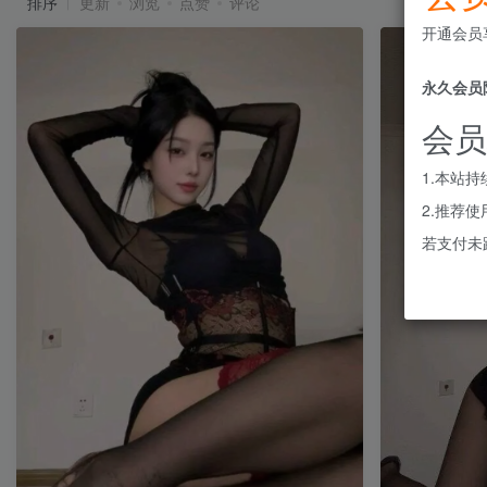
排序
更新
浏览
点赞
评论
开通会员
永久会员
会员
1.本站
2.推荐
若支付未