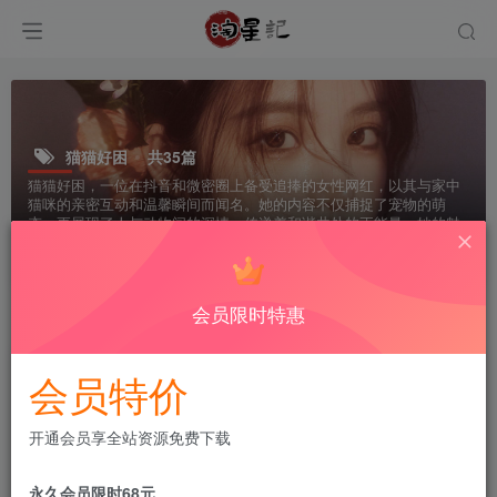
猫猫好困
共35篇
猫猫好困，一位在抖音和微密圈上备受追捧的女性网红，以其与家中
猫咪的亲密互动和温馨瞬间而闻名。她的内容不仅捕捉了宠物的萌
态，更展现了人与动物间的深情，传递着和谐共处的正能量。她的魅
力和亲和力让她的视频和照片成为社交媒体上的热门话题，吸引了众
多粉丝的目光。
会员限时特惠
排序
更新
浏览
点赞
评论
会员特价
开通会员享全站资源免费下载
永久会员限时68元