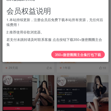
会员权益说明
1.本站持续更新，注册会员后免费下载本站所有资源，无任何后
续费用！
2.推荐使用谷歌浏览器。
若支付未跳转请及时联系客服 点击按钮下载350+微密圈圈主合
集
抖音 猫猫好困 微密圈合集[持
抖音 猫猫好困 微密圈 NO.036
续更新2026.04.28]
期 【45P10V】
350+微密圈圈主合集打包下载
猫猫好困
猫猫好困
29天前
1年前
6
10