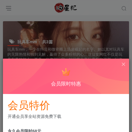
玩具车mm
共3篇
玩具车mm，一个在抖音和微密圈上迅速崛起的名字。她以其对玩具车
的无限热情和独到见解，赢得了众多粉丝的心。这位女网红不仅是玩
具车界的红人，更是一位资深玩家。她经常分享玩具车的评测、玩法
和文化知识，让你的收藏之旅更加精彩。跟随她，探索玩具车的无限
可能。
会员限时特惠
排序
更新
浏览
点赞
评论
会员特价
开通会员享全站资源免费下载
永久会员限时68元