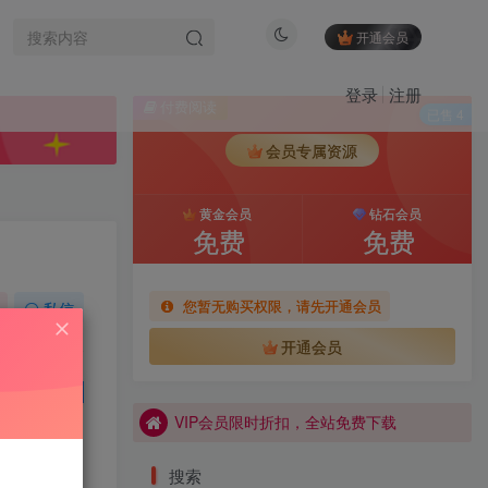
开通会员
本站会员低于同类型网站，可多家对比
登录
注册
VIP会员限时折扣，全站免费下载
付费阅读
已售 4
本站会员低于同类型网站，可多家对比
会员专属资源
VIP会员限时折扣，全站免费下载
黄金会员
钻石会员
热门榜单
免费
免费
TOP1
您暂无购买权限，请先开通会员
私信
本站会员低于同类型网站，可多家对比
开通会员
VIP会员限时折扣，全站免费下载
265
5
本站会员低于同类型网站，可多家对比
已售 4
5560人已阅读
VIP会员限时折扣，全站免费下载
微密圈圈主合集打包下载 持续更新中
搜索
抖音 相扑猫 微密圈 嘉宾贴
TOP2