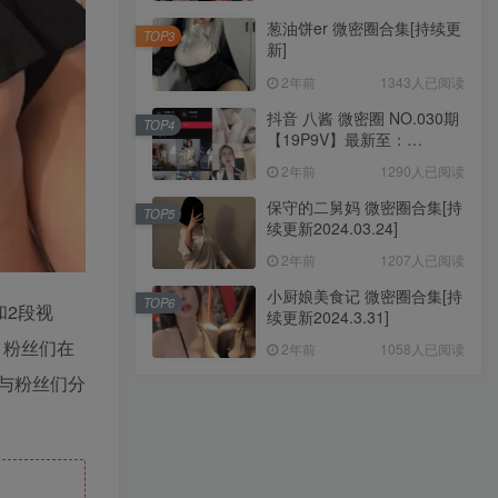
葱油饼er 微密圈合集[持续更
TOP3
新]
2年前
1343人已阅读
抖音 八酱 微密圈 NO.030期
TOP4
【19P9V】最新至：
2024.5.13
2年前
1290人已阅读
保守的二舅妈 微密圈合集[持
TOP5
续更新2024.03.24]
2年前
1207人已阅读
小厨娘美食记 微密圈合集[持
TOP6
和2段视
续更新2024.3.31]
。粉丝们在
2年前
1058人已阅读
与粉丝们分