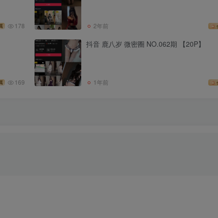
178
2年前
属
抖音 鹿八岁 微密圈 NO.062期 【20P】
169
1年前
属