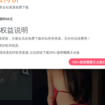
会员专属资源
享全站资源免费下载
免费
免费
黄金会员
钻石会员
限时68元
您暂无购买权限，请
权益说明
开通会员
持续更新，注册会员后免费下载本站所有资源，无任何后续费用！
使用谷歌浏览器。
跳转请及时联系客服 点击按钮下载350+微密圈圈主合集
350+微密圈圈主合集