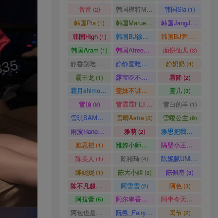
音音
韩国模特Mozzi
韩国Sia
(2)
(1)
(1)
韩国Pia
韩国Maruemon
韩国JangJoo
(1)
(1)
(1)
韩国High
韩国BJ徐雅eseoa
韩国BJ尹知予
(1)
(1)
(1)
韩国Aram
韩国AfreecaTV主播
面饼仙儿
(1)
(1)
(3)
静香别吃了
静静爱吃糖
静奶奶
(8)
(6)
(4)
霸王龙
露宝吃不饱
霜降
(1)
(2)
(2)
霜月shimo
雯妹不讲道理
雯几
(5)
(1)
(3)
雪顶
雪霏霏FEI
雪白的羊
(8)
(12)
(1)
雪琪SAMA
雪晴Astra
雪嘤公主
(2)
(5)
(9)
雨波HaneAme
雅萌
雅思把我杀了
(7)
(2)
(4)
雅思把
雅婷小师妹
隔壁小王畅
(1)
(17)
(2)
陈美人
陈猪琦
陈妮腻UNI
(1)
(4)
(1)
陈妮妮
陈大小姐
陈佩奇
(1)
(3)
(3)
陈不凡超甜
阿雪雪
阿色
(37)
(2)
(3)
阿拉蕾
阿尔卑香小狗子
阿半今天很开心
(5)
(2)
(3)
阿包也是兔娘
阮邑_Fairy
闰节
(7)
(1)
(2)