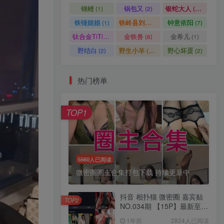
锦鲤
锅包又
银蛇大人
(1)
(2)
(14)
铁锤姐姐
铁岭县刘辉商店
钟意依阳
(1)
(4)
(7)
钛合金TiTi
金铁兽
金希儿
(1)
(6)
(1)
野结白
野生小羊
野心坏蛋
(2)
(10)
(2)
热门榜单
TOP1
5560人已阅读
微密圈圈主合集打包下载 持续更新中
抖音 相扑猫 微密圈 嘉宾贴
TOP2
NO.034期 【15P】最新至：
2024.8.20
1年前
2824人已阅读