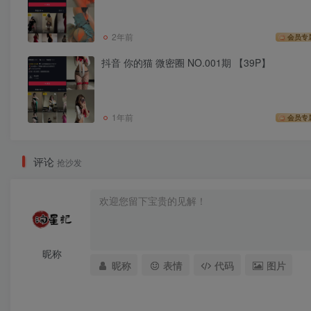
2年前
会员专
抖音 你的猫 微密圈 NO.001期 【39P】
1年前
会员专
评论
抢沙发
昵称
昵称
表情
代码
图片