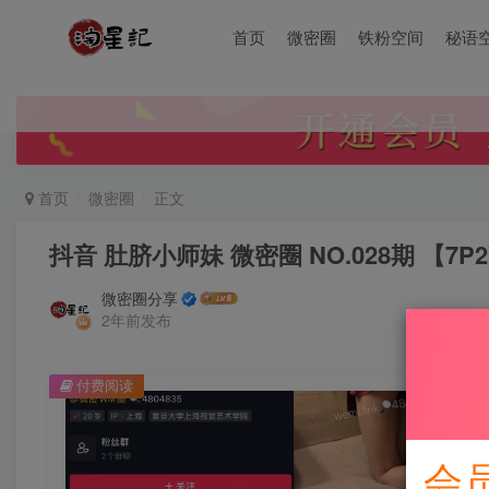
首页
微密圈
铁粉空间
秘语
首页
微密圈
正文
抖音 肚脐小师妹 微密圈 NO.028期 【7P2
微密圈分享
2年前发布
付费阅读
会