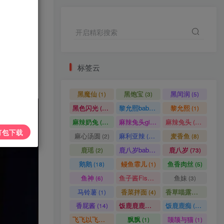
NO.034期 【15P】最新至：
2024.8.20
1年前
2824人已阅读
开启精彩搜索
葱油饼er 微密圈合集[持续更
TOP3
新]
先开通会员
2年前
1343人已阅读
标签云
抖音 八酱 微密圈 NO.030期
TOP4
【19P9V】最新至：
黑魔仙
黑饱宝
黑闰润
(1)
(3)
(5)
2024.5.13
2年前
1290人已阅读
黑色闪光
黎允熙baby
黎允熙
(14)
(68)
(1)
保守的二舅妈 微密圈合集[持
TOP5
麻辣奶兔
麻辣兔头girl
麻辣兔头
(82)
(16)
(28)
续更新2024.03.24]
打包下载
麻心汤圆
麻利亚辣
麦香鱼
(2)
(94)
(8)
2年前
1207人已阅读
鹿瑶
鹿八岁baby
鹿八岁
(2)
(1)
(73)
小厨娘美食记 微密圈合集[持
TOP6
鹅鹅
鳗鱼霏儿
鱼香肉丝
(18)
(1)
(5)
续更新2024.3.31]
鱼神
鱼子酱Fish
鱼妹
(6)
(7)
(3)
2年前
1058人已阅读
马铃薯
香菜拌面
香草喵露露
(1)
(4)
(1)
香屁酱
饭鹿鹿鹿痴
饭鹿鹿痴
(14)
(1)
(27)
飞飞以飞飞
飘飘
颉颉与猫
(7)
(1)
(1)