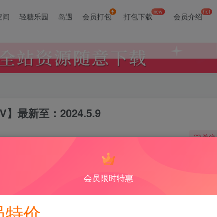
new
hot
空间
轻糖乐园
岛遇
会员打包
打包下载
会员介绍
V】最新至：2024.5.9
关注
0
会员限时特惠
抖音 肚脐小师妹 微密圈 NO.028期 【7P2V】最新至：2024.5.9
此内容为付费阅读，请付费后查看
员特价