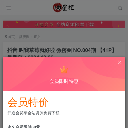
首页
微密圈
正文
抖音 叫我草莓就好啦 微密圈 NO.004期 【41P】
最新至：2024.10.26
微密圈分享
关注
私信
1年前发布
会员限时特惠
0
184
5
付费阅读
已售 4
会员特价
抖音 叫我草莓就好啦 微密圈 NO.004期 【41P】最新至：2024.10.26
此内容为付费阅读，请付费后查看
开通会员享全站资源免费下载
会员专属资源
免费
免费
黄金会员
钻石会员
永久会员限时68元