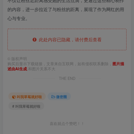
不仅让粉丝近距离感受她的生活点滴，更通过这些精心制作
的内容，进一步拉近了与粉丝的距离，展现了作为网红的用
心与专业。
此处内容已隐藏，请付费后查看
©
版权声明
购买后显示下载链接，文章来自互联网，如有侵权联系删除，
图片描
述由AI生成
,和图片关系不大
THE END
叫我草莓就好啦
微密圈
# 叫我草莓就好啦
喜欢就点个赞吧！！