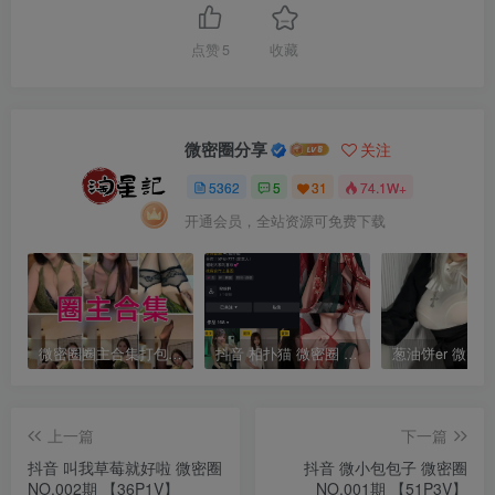
点赞
5
收藏
微密圈分享
关注
5362
5
31
74.1W+
开通会员，全站资源可免费下载
微密圈圈主合集打包下载 持续更新中
抖音 相扑猫 微密圈 嘉宾贴 NO.034期 【15P】最新至：2024.8.20
上一篇
下一篇
抖音 叫我草莓就好啦 微密圈
抖音 微小包包子 微密圈
NO.002期 【36P1V】
NO.001期 【51P3V】