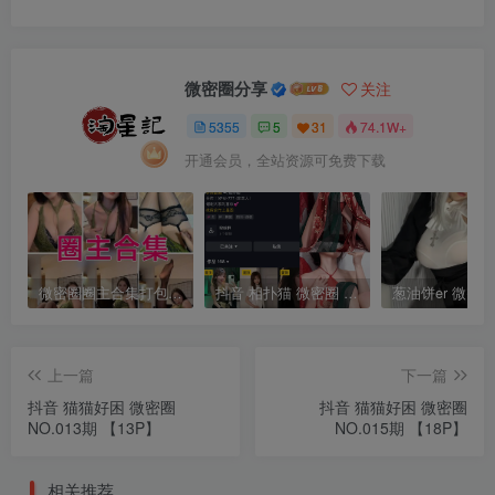
微密圈分享
关注
5355
5
31
74.1W+
开通会员，全站资源可免费下载
微密圈圈主合集打包下载 持续更新中
抖音 相扑猫 微密圈 嘉宾贴 NO.034期 【15P】最新至：2024.8.20
上一篇
下一篇
抖音 猫猫好困 微密圈
抖音 猫猫好困 微密圈
NO.013期 【13P】
NO.015期 【18P】
相关推荐