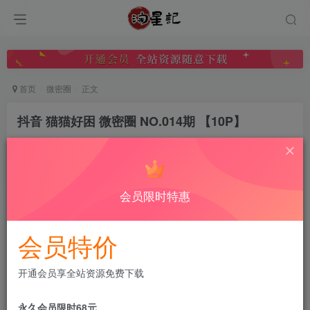
首页
微密圈
正文
抖音 猫猫好困 微密圈 NO.014期 【10P】
微密圈分享
关注
私信
2年前发布
0
82
15
会员限时特惠
付费阅读
已售 4
抖音 猫猫好困 微密圈 NO.014期 【10P】
会员特价
此内容为付费阅读，请付费后查看
会员专属资源
开通会员享全站资源免费下载
免费
免费
黄金会员
钻石会员
永久会员限时68元